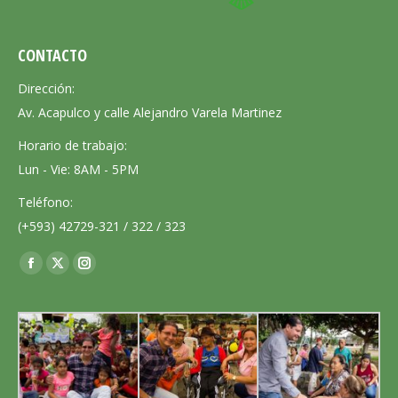
CONTACTO
Dirección:
Av. Acapulco y calle Alejandro Varela Martinez
Horario de trabajo:
Lun - Vie: 8AM - 5PM
Teléfono:
(+593) 42729-321 / 322 / 323
Encuéntranos en:
Facebook
X
Instagram
page
page
page
opens
opens
opens
in
in
in
new
new
new
window
window
window