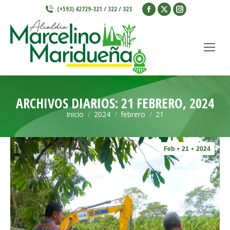
Facebook
X
Instagram
(+593) 42729-321 / 322 / 323
page
page
page
opens
opens
opens
in
in
in
new
new
new
window
window
window
ARCHIVOS DIARIOS:
21 FEBRERO, 2024
Inicio
2024
febrero
21
Estás aquí:
Feb
21
2024