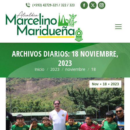
Facebook
X
Instagram
(+593) 42729-321 / 322 / 323
page
page
page
opens
opens
opens
in
in
in
new
new
new
window
window
window
ARCHIVOS DIARIOS:
18 NOVIEMBRE,
2023
Inicio
2023
noviembre
18
Estás aquí:
Nov
18
2023