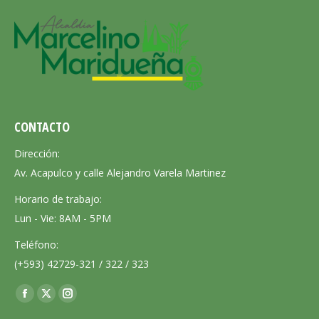
CONTACTO
Dirección:
Av. Acapulco y calle Alejandro Varela Martinez
Horario de trabajo:
Lun - Vie: 8AM - 5PM
Teléfono:
(+593) 42729-321 / 322 / 323
Encuéntranos en:
Facebook
X
Instagram