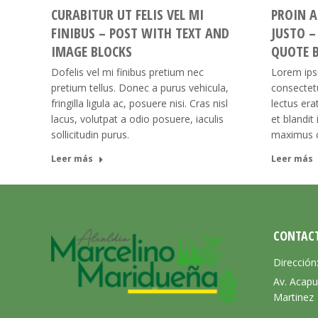
CURABITUR UT FELIS VEL MI
PROIN 
FINIBUS – POST WITH TEXT AND
JUSTO –
IMAGE BLOCKS
QUOTE 
Dofelis vel mi finibus pretium nec
Lorem ips
pretium tellus. Donec a purus vehicula,
consectetu
fringilla ligula ac, posuere nisi. Cras nisl
lectus er
lacus, volutpat a odio posuere, iaculis
et blandit 
sollicitudin purus.
maximus c
Leer más
Leer más
CONTAC
Dirección
Av. Acapu
Martinez