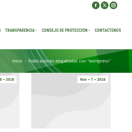
Facebook
X
Instagra
ROTECCIÓN
CONTACTENOS
page
page
page
opens
opens
opens
S
TRANSPARENCIA
CONSEJO DE PROTECCIÓN
CONTACTENOS
in
in
in
new
new
new
window
window
window
Inicio
Publicaciones etiquetadas con "wordpress"
Estás aquí:
8
2018
Nov
7
2018