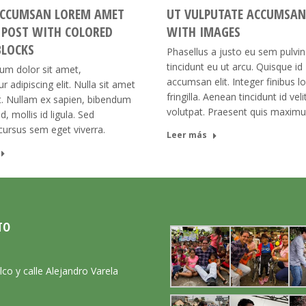
ACCUMSAN LOREM AMET
UT VULPUTATE ACCUMSAN
 POST WITH COLORED
WITH IMAGES
BLOCKS
Phasellus a justo eu sem pulvin
tincidunt eu ut arcu. Quisque id
um dolor sit amet,
accumsan elit. Integer finibus lo
r adipiscing elit. Nulla sit amet
fringilla. Aenean tincidunt id vel
at. Nullam ex sapien, bibendum
volutpat. Praesent quis maximus
id, mollis id ligula. Sed
ursus sem eget viverra.
Leer más
TO
:
lco y calle Alejandro Varela