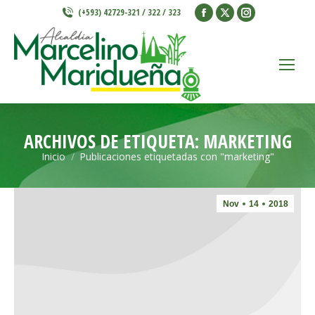
Facebook
X
Instagram
(+593) 42729-321 / 322 / 323
page
page
page
opens
opens
opens
in
in
in
new
new
new
window
window
window
ARCHIVOS DE ETIQUETA:
MARKETING
Inicio
Publicaciones etiquetadas con "marketing"
Estás aquí:
Nov
14
2018