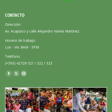
CONTACTO
Dirección:
Av. Acapulco y calle Alejandro Varela Martinez
Horario de trabajo:
Lun - Vie: 8AM - 5PM
Teléfono:
(+593) 42729-321 / 322 / 323
Encuéntranos en:
Facebook
X
Instagram
page
page
page
opens
opens
opens
in
in
in
new
new
new
window
window
window