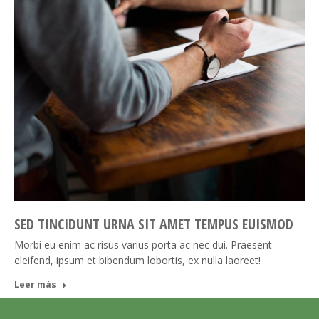
SED TINCIDUNT URNA SIT AMET TEMPUS EUISMOD
Morbi eu enim ac risus varius porta ac nec dui. Praesent
eleifend, ipsum et bibendum lobortis, ex nulla laoreet!
Leer más