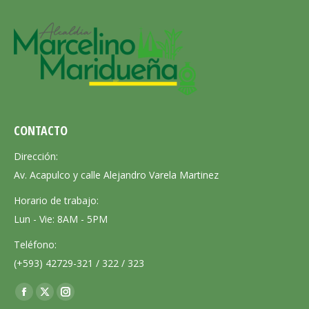
CONTACTO
Dirección:
Av. Acapulco y calle Alejandro Varela Martinez
Horario de trabajo:
Lun - Vie: 8AM - 5PM
Teléfono:
(+593) 42729-321 / 322 / 323
Encuéntranos en:
Facebook
X
Instagram