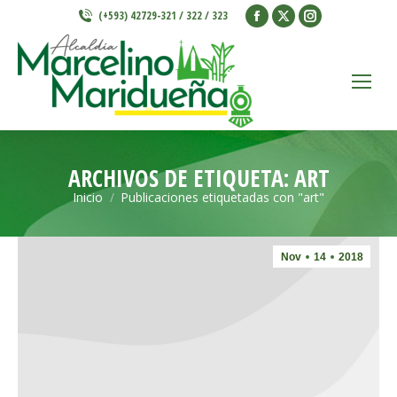
Facebook
X
Instagram
(+593) 42729-321 / 322 / 323
page
page
page
opens
opens
opens
in
in
in
new
new
new
window
window
window
ARCHIVOS DE ETIQUETA:
ART
Inicio
Publicaciones etiquetadas con "art"
Estás aquí:
Nov
14
2018