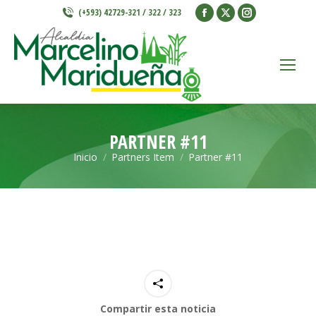
Facebook
X
Instagram
(+593) 42729-321 / 322 / 323
page
page
page
opens
opens
opens
in
in
in
new
new
new
window
window
window
PARTNER #11
Inicio
Partners Item
Partner #11
Estás aquí:
Compartir esta noticia