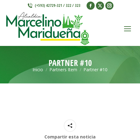
Facebook
X
Instagram
(+593) 42729-321 / 322 / 323
page
page
page
opens
opens
opens
in
in
in
new
new
new
window
window
window
PARTNER #10
Inicio
Partners Item
Partner #10
Estás aquí:
Compartir esta noticia