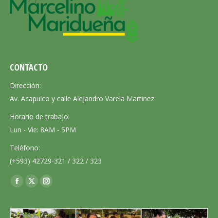
CONTACTO
Dirección:
Av. Acapulco y calle Alejandro Varela Martinez
Horario de trabajo:
Lun - Vie: 8AM - 5PM
Teléfono:
(+593) 42729-321 / 322 / 323
Encuéntranos en:
Facebook
X
Instagram
page
page
page
opens
opens
opens