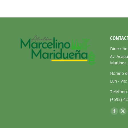
CONTAC
Dirección
Av. Acapu
Martinez
Horario d
Lun - Vie
Teléfono:
(+593) 42
Encuéntra
Facebo
X
page
pa