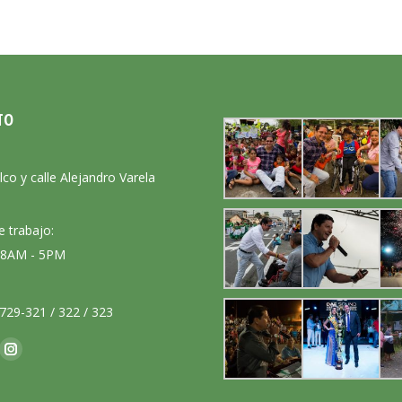
TO
:
lco y calle Alejandro Varela
e trabajo:
: 8AM - 5PM
729-321 / 322 / 323
nos en:
ok
Instagram
ge
page