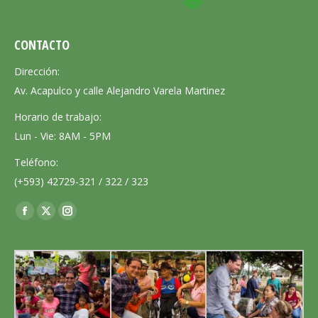
CONTACTO
Dirección:
Av. Acapulco y calle Alejandro Varela Martinez
Horario de trabajo:
Lun - Vie: 8AM - 5PM
Teléfono:
(+593) 42729-321 / 322 / 323
Encuéntranos en:
Facebook
X
Instagram
page
page
page
opens
opens
opens
in
in
in
new
new
new
window
window
window