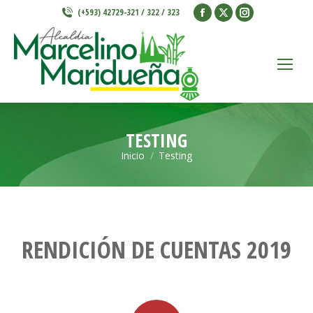
Facebook
X
Instagram
(+593) 42729-321 / 322 / 323
page
page
page
opens
opens
opens
in
in
in
new
new
new
window
window
window
TESTING
Inicio
Testing
Estás aquí:
RENDICIÓN DE CUENTAS 2019