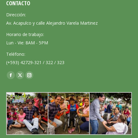
CONTACTO
Dirección:
Av. Acapulco y calle Alejandro Varela Martinez
Horario de trabajo:
Lun - Vie: 8AM - 5PM
Teléfono:
(+593) 42729-321 / 322 / 323
Encuéntranos en:
Facebook
X
Instagram
page
page
page
opens
opens
opens
in
in
in
new
new
new
window
window
window