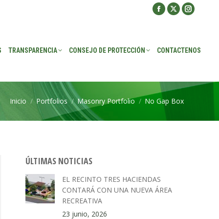
Facebook
X
Instagra
ROTECCIÓN
CONTACTENOS
page
page
page
opens
opens
opens
S
TRANSPARENCIA
CONSEJO DE PROTECCIÓN
CONTACTENOS
in
in
in
new
new
new
window
window
window
Inicio
Portfolios
Masonry Portfolio
No Gap Box
Estás aquí:
ÚLTIMAS NOTICIAS
EL RECINTO TRES HACIENDAS
CONTARÁ CON UNA NUEVA ÁREA
RECREATIVA
23 junio, 2026