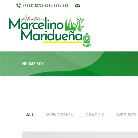
(+593) 42729-321 / 322 / 323
INICIO
MARCELINO MARIDU
NO GAP BOX
ALL
WEB DESIGN
GRAPHIC
WEB DES