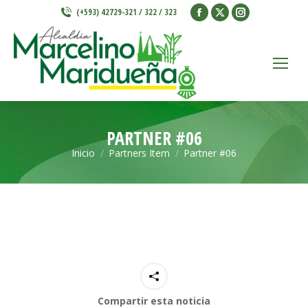
Facebook
X
Instagram
(+593) 42729-321 / 322 / 323
page
page
page
opens
opens
opens
in
in
in
new
new
new
window
window
window
PARTNER #06
Inicio
Partners Item
Partner #06
Estás aquí:
Compartir esta noticia