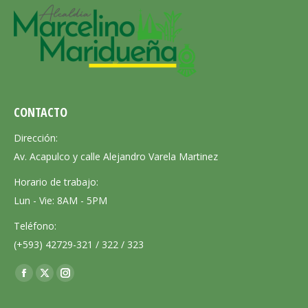
CONTACTO
Dirección:
Av. Acapulco y calle Alejandro Varela Martinez
Horario de trabajo:
Lun - Vie: 8AM - 5PM
Teléfono:
(+593) 42729-321 / 322 / 323
Encuéntranos en:
Facebook
X
Instagram
page
page
page