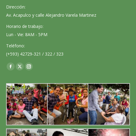
Dirección:
Av. Acapulco y calle Alejandro Varela Martinez
Horario de trabajo:
Lun - Vie: 8AM - 5PM
Teléfono:
(+593) 42729-321 / 322 / 323
Encuéntranos en:
Facebook
X
Instagram
page
page
page
opens
opens
opens
in
in
in
new
new
new
window
window
window